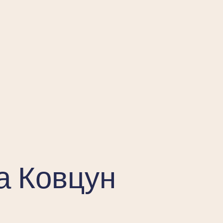
а Ковцун